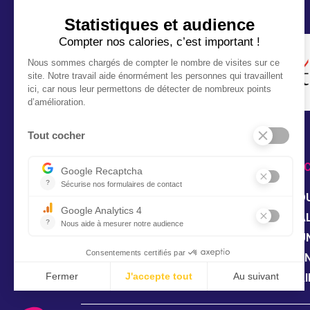
NOS 
BO
RETROUVEZ-NOUS SUR
CAL
DU
LO
SA