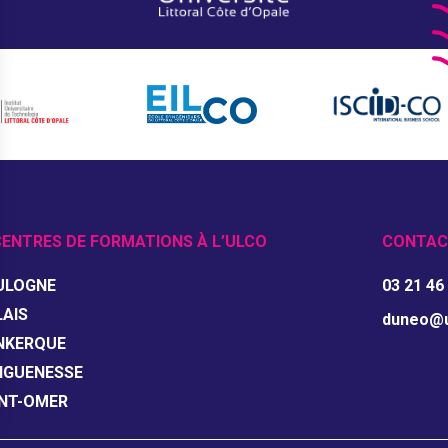
CENTRES DE FORMATIONS À L’ULCO
CONTAC
ULOGNE
03 21 46
AIS
duneo@un
NKERQUE
NGUENESSE
INT-OMER