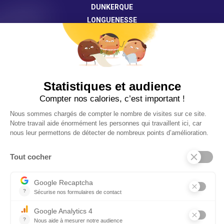
DUNKERQUE
LONGUENESSE
SAINT-OMER
CONTACTEZ-NOUS
03 21 46 55 71
duneo@univ-littoral.fr
©Copyright 2026 Duneo
Mentions légales