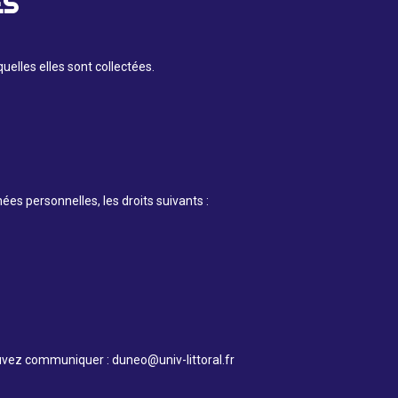
ES
elles elles sont collectées.
es personnelles, les droits suivants :
pouvez communiquer : duneo@univ-littoral.fr